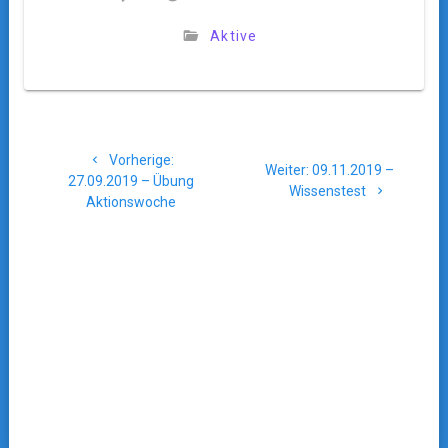
Aktive
Beitragsnavigation
Vorheriger
Vorherige:
Nächster
Weiter:
09.11.2019 –
Beitrag:
27.09.2019 – Übung
Beitrag:
Wissenstest
Aktionswoche