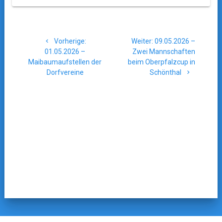
Beitragsnavigation
Vorheriger
Nächster
Vorherige:
Weiter:
09.05.2026 –
Beitrag:
Beitrag:
01.05.2026 –
Zwei Mannschaften
Maibaumaufstellen der
beim Oberpfalzcup in
Dorfvereine
Schönthal