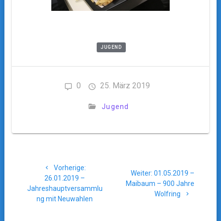
JUGEND
0
25. März 2019
Jugend
Beitragsnavigation
Vorheriger
Vorherige:
Nächster
Weiter:
01.05.2019 –
Beitrag:
26.01.2019 –
Beitrag:
Maibaum – 900 Jahre
Jahreshauptversammlu
Wolfring
ng mit Neuwahlen