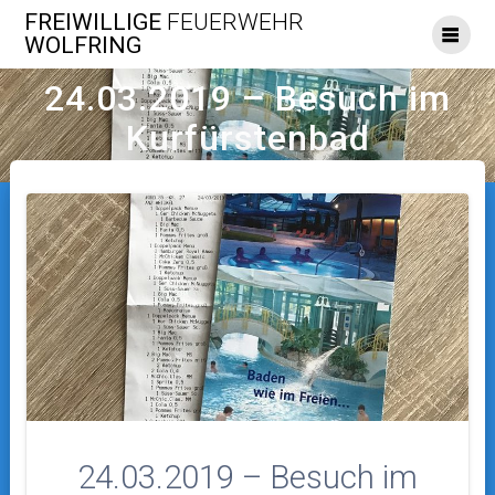
Skip
FREIWILLIGE
FEUERWEHR
to
WOLFRING
content
24.03.2019 – Besuch im
Kurfürstenbad
24.03.2019 – Besuch im