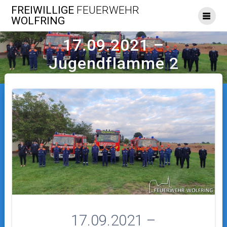
Skip
FREIWILLIGE
FEUERWEHR
to
WOLFRING
content
17.09.2021 –
Jugendflamme 2
17.09.2021 –