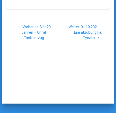
Beitragsnavigation
Vorheriger
Nächster
Vorherige:
Vor 20
Weiter:
01.10.2021 –
Beitrag:
Beitrag:
Jahren – Unfall
Einsatzübung Fa.
Tanklastzug
Tyczka